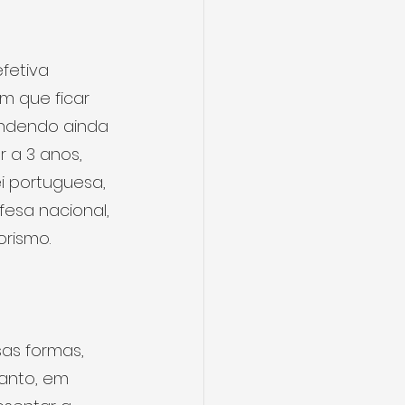
fetiva 
m que ficar 
ndendo ainda 
 a 3 anos, 
i portuguesa, 
esa nacional, 
orismo.
as formas, 
anto, em 