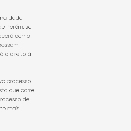
onalidade 
e. Porém, se 
necerá como 
 possam 
 o direito à 
vo processo 
sta que corre 
processo de 
to mais 