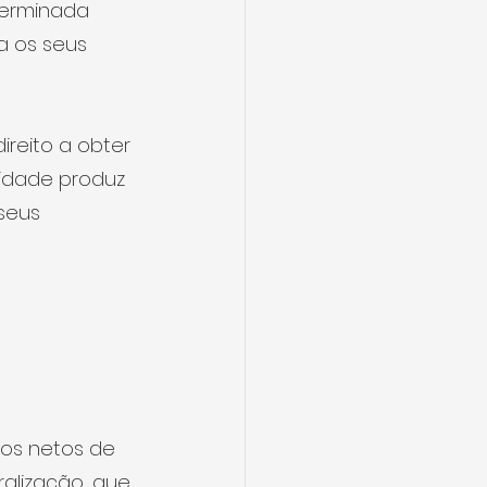
terminada 
 os seus 
ireito a obter 
idade produz 
seus 
 os netos de 
alização, que 