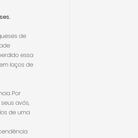
ses.
gueses de 
dade 
perdido essa 
em laços de 
ia. Por 
seus avós, 
ados de uma 
 
cendência.