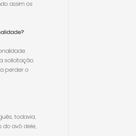
ndo assim os 
nalidade?
onalidade 
 solicitação.
 a perder o 
uês, todavia, 
 do avô dele, 