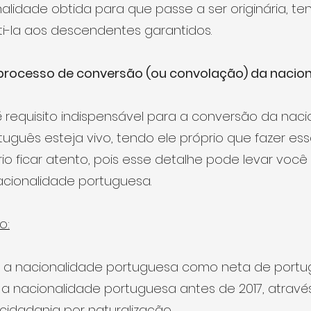
alidade obtida para que passe a ser originária, te
iti-la aos descendentes garantidos.
rocesso de conversão (ou convolação) da nacio
 é requisito indispensável para a conversão da naci
uguês esteja vivo, tendo ele próprio que fazer essa
rio ficar atento, pois esse detalhe pode levar você
nacionalidade portuguesa.
o:
 a nacionalidade portuguesa como neta de portug
 a nacionalidade portuguesa antes de 2017, através
 cidadania por naturalização.