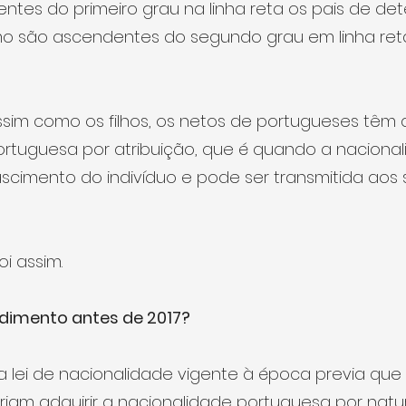
ntes do primeiro grau na linha reta os pais de de
o são ascendentes do segundo grau em linha reta
assim como os filhos, os netos de portugueses têm d
ortuguesa por atribuição, que é quando a nacional
scimento do indivíduo e pode ser transmitida aos 
i assim.
dimento antes de 2017?
 a lei de nacionalidade vigente à época previa que
iam adquirir a nacionalidade portuguesa por natur