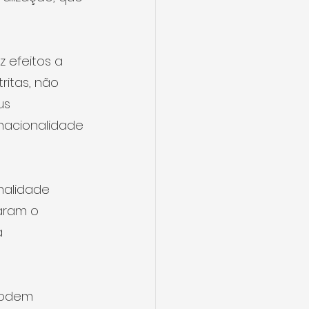
 efeitos a 
ritas, não 
us 
nacionalidade 
nalidade 
aram o 
 
podem 